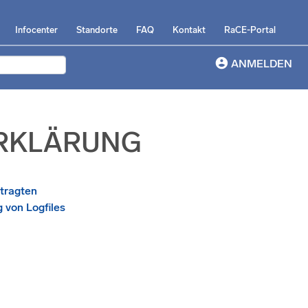
Infocenter
Standorte
FAQ
Kontakt
RaCE-Portal
account_circle
ANMELDEN
RKLÄRUNG
ftragten
g von Logfiles