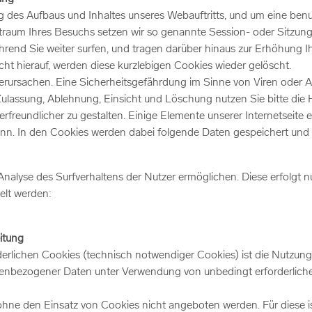
 des Aufbaus und Inhaltes unseres Webauftritts, und um eine benut
traum Ihres Besuchs setzen wir so genannte Session- oder Sitzung
end Sie weiter surfen, und tragen darüber hinaus zur Erhöhung Ihr
cht hierauf, werden diese kurzlebigen Cookies wieder gelöscht.
ursachen. Eine Sicherheitsgefährdung im Sinne von Viren oder A
ulassung, Ablehnung, Einsicht und Löschung nutzen Sie bitte die H
rfreundlicher zu gestalten. Einige Elemente unserer Internetseite 
ann. In den Cookies werden dabei folgende Daten gespeichert und ü
nalyse des Surfverhaltens der Nutzer ermöglichen. Diese erfolgt nu
elt werden:
itung
rlichen Cookies (technisch notwendiger Cookies) ist die Nutzung 
enbezogener Daten unter Verwendung von unbedingt erforderlichen 
ohne den Einsatz von Cookies nicht angeboten werden. Für diese is