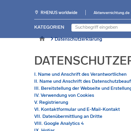
location_on
RHENUS
worldwide
Aktenvernichtung.de
KATEGORIEN
home
chevron_right
Datenschutzerklärung
DATENSCHUTZE
I. Name und Anschrift des Verantwortlichen
II. Name und Anschrift des Datenschutzbeau
III. Bereitstellung der Webseite und Erstellun
IV. Verwendung von Cookies
V. Registrierung
VI. Kontaktformular und E-Mail-Kontakt
VII. Datenübermittlung an Dritte
VIII. Google Analytics 4
IX. Hotjar