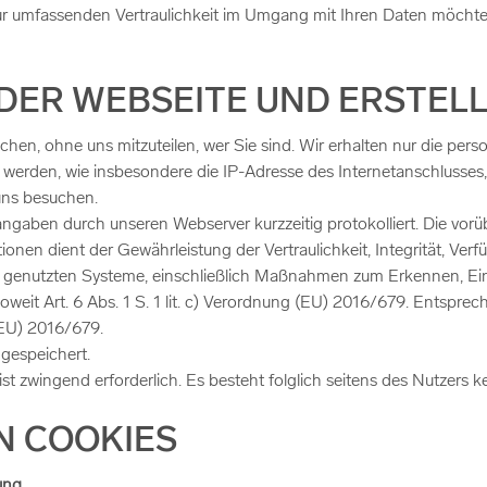
r umfassenden Vertraulichkeit im Umgang mit Ihren Daten möchte
G DER WEBSEITE UND ERSTEL
hen, ohne uns mitzuteilen, wer Sie sind. Wir erhalten nur die pe
 werden, wie insbesondere die IP-Adresse des Internetanschlusses,
uns besuchen.
ngaben durch unseren Webserver kurzzeitig protokolliert. Die vo
nen dient der Gewährleistung der Vertraulichkeit, Integrität, Verf
ng genutzten Systeme, einschließlich Maßnahmen zum Erkennen, 
weit Art. 6 Abs. 1 S. 1 lit. c) Verordnung (EU) 2016/679. Entspre
(EU) 2016/679.
gespeichert.
 zwingend erforderlich. Es besteht folglich seitens des Nutzers k
N COOKIES
ung